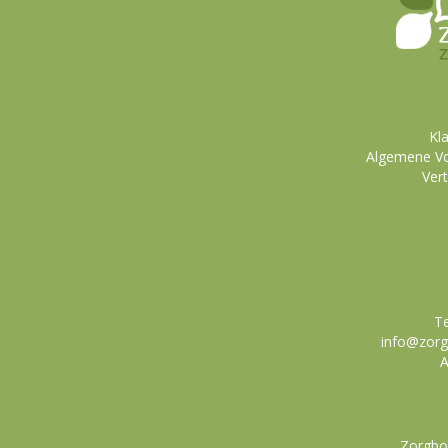
Kl
Algemene Vo
Ver
Te
info@zorgb
A
Zorgboe