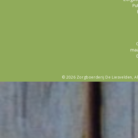
Pu
maa
0
© 2026
Zorgboerderij De Liesvelden
, A